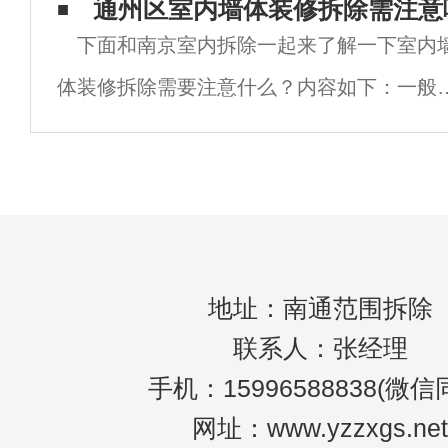
的规章制度。2.承包人对施工人员的人身安
通州区室内墙体装修拆除需注意
普
下面和南京室内拆除一起来了解一下室内
违反安 全技术操作规范造成的安 全事故
体装修拆除需要注意什么？内容如下：一般
况下，哪些不能去掉？1.承重结构承重结构
指承重墙、梁、柱、楼板等作为房屋主骨架
受力构件。平时看图纸，施工图上的黑墙是
地址：南通范围拆除
联系人：张经理
手机：15996588838(微信
网址：www.yzzxgs.net