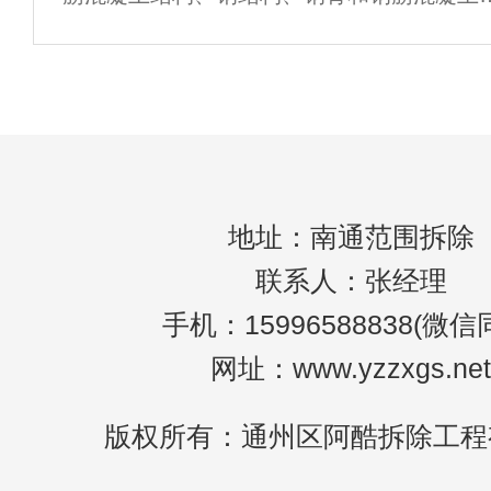
构。南京拆除由于结构类型不同，拆除方法
程
同，总结如下；1.重力锤冲击破坏拆除。利
重力锤的初始动能破坏结构解体，拆除速度
地址：南通范围拆除
联系人：张经理
手机：15996588838(微信
网址：www.yzzxgs.net
版权所有：通州区阿酷拆除工程