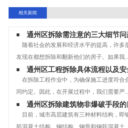
相关新闻
通州区拆除需注意的三大细节问
随着社会的发展和经济水平的提高，许多
友现在都想拆除和翻新他们的房子。如果我
想翻新，需要拆除房子。在拆迁过程中，我
通州区工程拆除具体流程以及安
在拆除工程作业中，为确保施工进度符合
应该注意和遵守很多事情。如果我们不注意
同约定。因此，在开展过程中，我们需要严
管或梁的拆除，后果将非常严重。以下南京
遵循相关流程。作为参与施工的工作人员，
通州区拆除建筑物非爆破手段的
除
目前，城市高层建筑有三种材料结构，即
们不仅需要符合相应的资质，还需要接受安
筋混凝土结构、钢结构、钢骨和钢筋混凝土
教育和培训。接下来，我们将详细分析南京