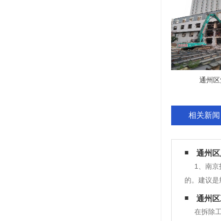
通州区
相关新闻
通州区
1、南
的。建议是
些较高的厂
通州区
果出现松散
在拆除