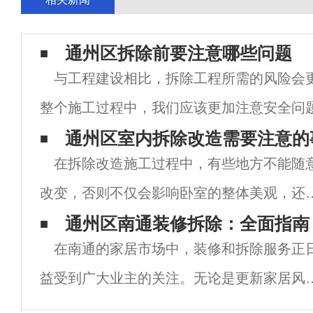
通州区拆除前要注意哪些问题
与工程建设相比，拆除工程所需的风险会
整个施工过程中，我们应该更加注意安全问
除工程之前，必须制定相关的拆除计划，以
通州区室内拆除改造需要注意的
在拆除改造施工过程中，有些地方不能随
程中发生事故的可能性。南京拆除时应注意
改变，否则不仅会影响卧室的整体美观，还
形成邻里关系不和谐，让我们看看哪些不能
通州区南通装修拆除：全面指南
在南通的家居市场中，装修和拆除服务正
除改造！一、南京室内拆除承重墙承重墙，
益受到广大业主的关注。无论是更新家居风
名思议，是承载室内结构重量的墙体。在房
格，还是因楼房需要改造而进行拆除，了解
装