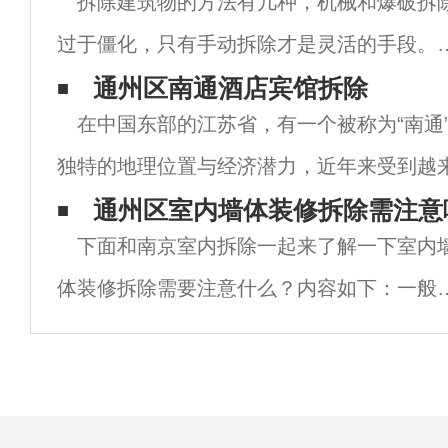
拆除建筑物的方法有几种，机械和爆破拆
过于僵化，只有手动拆除才是灵活的手段。
那些小型废弃建筑中，工人们经常可以看到
通州区南通酒店宾馆拆除
在中国东部的江苏省，有一个被称为“南通
他们正在手动拆除建筑物。一般来说，使用
独特的地理位置与经济潜力，近年来受到越
种方法拆除有很多好处，但南京拆除公司也
然而，随着城市发展与更新的步伐加快，一
通州区室内墙体装修拆除需注意
醒
下面和南京室内拆除一起来了解一下室内
宾馆面临着被拆除的命运。本文将详细探讨
体装修拆除需要注意什么？内容如下：一般
况下，哪些不能去掉？1.承重结构承重结构
指承重墙、梁、柱、楼板等作为房屋主骨架
受力构件。平时看图纸，施工图上的黑墙是