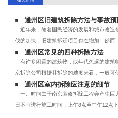
通州区旧建筑拆除方法与事故预
近年来，随着国民经济的发展和城市改造
伐的加快，旧建筑拆迁项目也在增加。然而
安荃事故在拆迁项目中也经常发生。南京房
通州区常见的四种拆除方法
有许多闲置的建筑物，或年代久远的建筑
拆除总结国内外建筑拆除方法的基础上，分
京拆除公司根据其拆除的难度来看，一般可
了拆迁项目事故的原因，并提出了具体的预
方法来进行拆除，分别为人工拆除、机械拆
通州区室内拆除应注意的细节
措
一、时间由于南京装修拆除工程会产生巨
机器人拆除。1、人工拆除。针对那些面积
日不宜进行施工时间，上午8点至中午12点下
以施工。二、注意保护公共设施。如果有电