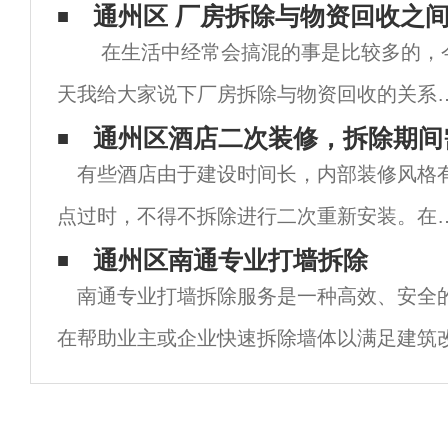
通州区 厂房拆除与物资回收之
在生活中经常会搞混的事是比较多的，
天我给大家说下厂房拆除与物资回收的关系
不同。 厂房拆除是一般在厂房老旧失去在
通州区酒店二次装修，拆除期间
有些酒店由于建设时间长，内部装修风格
产的功能了或厂房所
点过时，不得不拆除进行二次重新安装。在
店拆除和重新安装之前，整个拆除过程也很
通州区南通专业打墙拆除
南通专业打墙拆除服务是一种高效、安全
别。对于南京更专业的酒店拆迁公司，可以
在帮助业主或企业快速拆除墙体以满足建筑
好地控制拆迁与重新安装的联系，为用户节
社会和经济的不断发展，墙体拆除服务在南
更
变得越来越重要。南通专业打墙拆除公司自