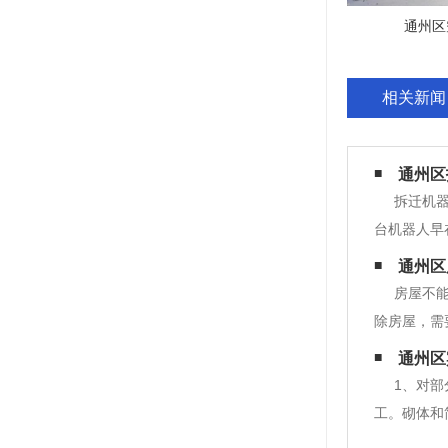
通州区
相关新闻
通州区
拆迁机
台机器人早
人就会被大
通州区
式。一、机
房屋不
除房屋，需
门备案后方
通州区
制定相应的
1、对
工。砌体和
取相应措施