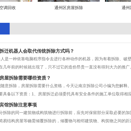
空调回收
通州区房屋拆除
通州
拆迁机器人会取代传统拆除方式吗？
器人是一种依靠电脑程序指令去进行各种动作的机器，因为有着拆除、破
在几年前的时候就出现了，只不过它的造价昂贵一直没有得到大力的推广
批的使用呢?到时候，工人们会失业吗?其实，南京拆除公司小编认为是
房屋拆除需要哪些资质？
器人的造价和研发都耗费了大量的
能随意拆除，房屋拆除需要什么资格，今天让南京拆除公司小编为您解释
要具备以下资质：1、房屋拆迁必须委托具有安全条件的施工单位取得相
可实施。2、房屋拆迁委托单位应当向被拆迁房屋和地下管道提供有关图
宾馆拆除注意事项
安全技术措施。3、施工过程中
部分拆除的同一建筑物或构筑物进行拆除前，应先对保留部分采取必要的加
简易结构房屋等确需倾覆拆除的，倾覆物与相邻建筑物、构筑物之间的距离
确保作业人员应在脚手架或稳固的结构上操作，被拆除的构件应有安全的