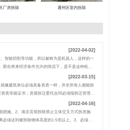
区厂房拆除
通州区室内拆除
[2022-04-02]
壁、智能切割等功能，所以被称为是机器人，这样的一
。那在将来经济条件允许的情况下，是不是这种机器
不会的，并且拆迁机器人也不可能会取代传统的拆除方
[2022-03-15]
。就像建筑单位必须具备资质一样，并非所有人都能拆
应资质等级证书；房屋拆迁委托合同必须报拆迁管理部
纸和资料。房屋拆迁施工单位应当根据拆迁工程的特点
[2022-04-16]
固措施。2、南京宾馆拆除禁止立体交叉方式拆房施
必须达到被拆除物体高度的1.5倍以上。3、必须采
放置场所。对只进行部分拆除的建筑，必须先将保留